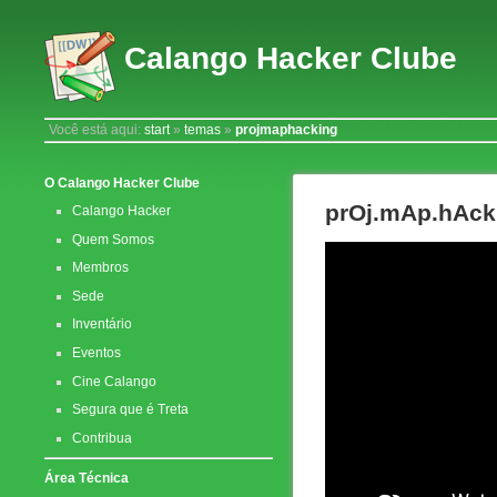
Calango Hacker Clube
Você está aqui:
start
»
temas
»
projmaphacking
O Calango Hacker Clube
prOj.mAp.hAck
Calango Hacker
Quem Somos
Membros
Sede
Inventário
Eventos
Cine Calango
Segura que é Treta
Contribua
Área Técnica