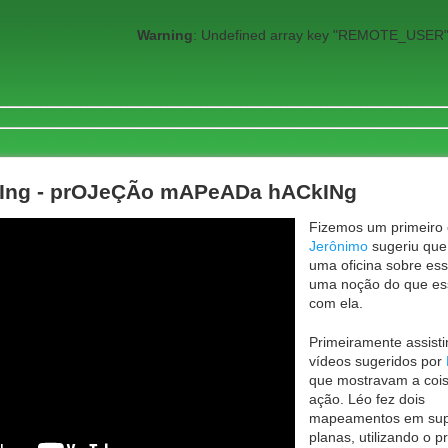
Warning
: Undefined array key "REMOTE_USER"
Ing - prOJeÇÃo mAPeADa hACkINg
Fizemos um primeiro 
Jerônimo
sugeriu que
uma oficina sobre es
uma noção do que ess
com ela.
Primeiramente assist
vídeos sugeridos por
que mostravam a coi
ação. Léo fez dois
mapeamentos em supe
planas, utilizando o 