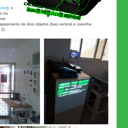
.com/
), o
o na
lme
peamento de dois objetos (baú vertical e caixinha
 2).