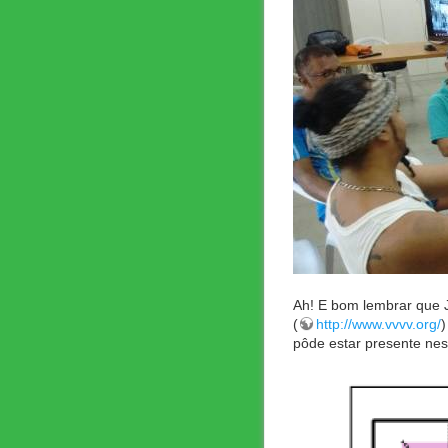
Ah! E bom lembrar que 
(
http://www.vvvv.org/
)
pôde estar presente ness