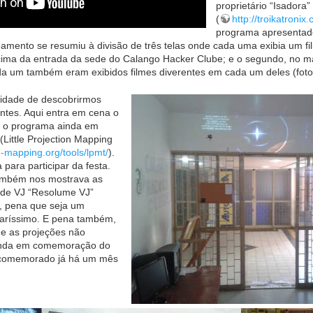
proprietário “Isadora”
(
http://troikatronix
programa apresentad
eamento se resumiu à divisão de três telas onde cada uma exibia um fi
 acima da entrada da sede do Calango Hacker Clube; e o segundo, no ma
da um também eram exibidos filmes diverentes em cada um deles (foto
sidade de descobrirmos
entes. Aqui entra em cena o
u o programa ainda em
Little Projection Mapping
on-mapping.org/tools/lpmt/
).
para participar da festa.
ambém nos mostrava as
 de VJ “Resolume VJ”
), pena que seja um
 caríssimo. E pena também,
 e as projeções não
inda em comemoração do
- comemorado já há um mês