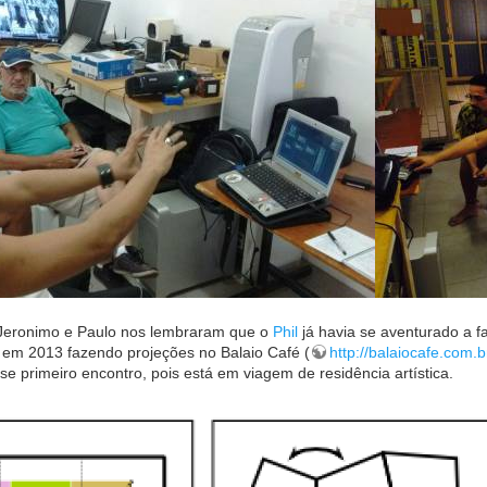
Jeronimo e Paulo nos lembraram que o
Phil
já havia se aventurado a
 em 2013 fazendo projeções no Balaio Café (
http://balaiocafe.com.b
e primeiro encontro, pois está em viagem de residência artística.