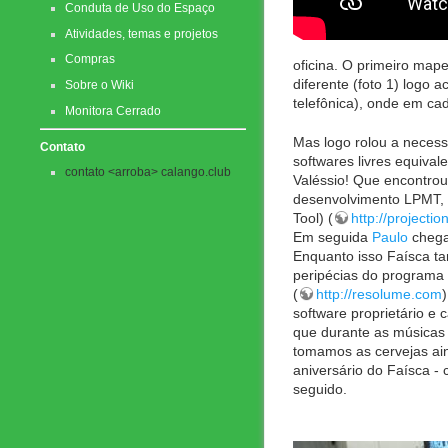
Conduta de Uso do Espaço
Atividades, temas e projetos
Compras
oficina. O primeiro map
diferente (foto 1) logo
Sobre o Wiki
telefônica), onde em ca
Monitora Cerrado
Mas logo rolou a neces
Contato
softwares livres equival
contato <arroba> calango.club
Valéssio! Que encontro
desenvolvimento LPMT, (
Tool) (
http://projecti
Em seguida
Paulo
chega 
Enquanto isso Faísca t
peripécias do programa
(
http://resolume.com
software proprietário e
que durante as músicas
tomamos as cervejas a
aniversário do Faísca 
seguido.