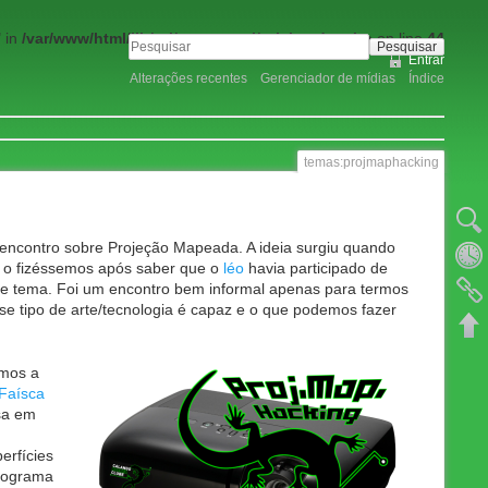
 in
/var/www/html/lib/tpl/greensteel/tpl_header.php
on line
44
Pesquisar
Entrar
Alterações recentes
Gerenciador de mídias
Índice
temas:projmaphacking
Mostrar
encontro sobre Projeção Mapeada. A ideia surgiu quando
Revisõe
 o fizéssemos após saber que o
léo
havia participado de
se tema. Foi um encontro bem informal apenas para termos
Links r
e tipo de arte/tecnologia é capaz e o que podemos fazer
Voltar 
imos a
Faísca
sa em
rfícies
programa