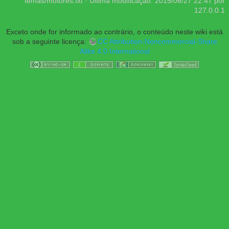
temas/motores.txt
· Última modificação:
2015/06/27 22:47
por
127.0.0.1
Exceto onde for informado ao contrário, o conteúdo neste wiki está
sob a seguinte licença:
CC Attribution-Noncommercial-Share
Alike 4.0 International