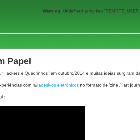
Warning
: Undefined array key "REMOTE_USER"
em Papel
 “Hackers e Quadrinhos” em outubro/2014 e muitas ideias surgiram da
xperiências com
adesivos eletrônicos
no formato de 'zine / “art journ
i :