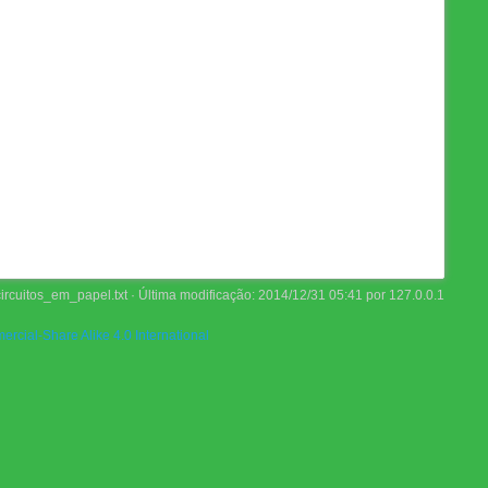
ircuitos_em_papel.txt
· Última modificação:
2014/12/31 05:41
por
127.0.0.1
rcial-Share Alike 4.0 International