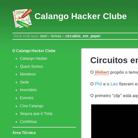
Calango Hacker Clube
Você está aqui:
start
»
temas
»
circuitos_em_papel
O Calango Hacker Clube
Circuitos 
Calango Hacker
Quem Somos
O
Webert
propôs o tema
Membros
Sede
O
Phil
e o
Léo
fizeram e
Inventário
O primeiro “clip” está aqu
Eventos
Cine Calango
Segura que é Treta
Contribua
Área Técnica