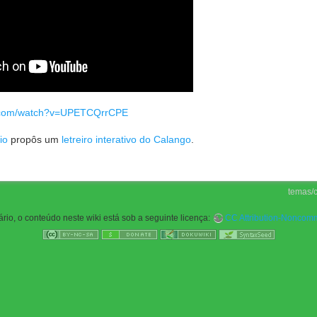
e.com/watch?v=UPETCQrrCPE
io
propôs um
letreiro interativo do Calango
.
temas/c
rio, o conteúdo neste wiki está sob a seguinte licença:
CC Attribution-Noncomme