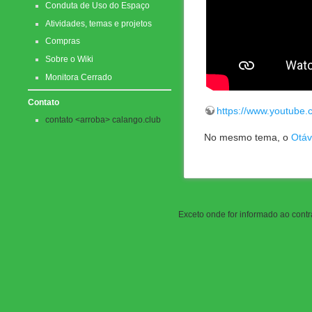
Conduta de Uso do Espaço
Atividades, temas e projetos
Compras
Sobre o Wiki
Monitora Cerrado
Contato
https://www.youtub
contato <arroba> calango.club
No mesmo tema, o
Otáv
Exceto onde for informado ao contrá