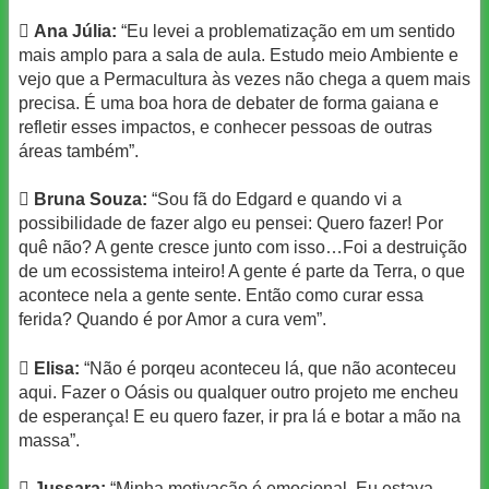

Ana Júlia:
“Eu levei a problematização em um sentido
mais amplo para a sala de aula. Estudo meio Ambiente e
vejo que a Permacultura às vezes não chega a quem mais
precisa. É uma boa hora de debater de forma gaiana e
refletir esses impactos, e conhecer pessoas de outras
áreas também”.

Bruna Souza:
“Sou fã do Edgard e quando vi a
possibilidade de fazer algo eu pensei: Quero fazer! Por
quê não? A gente cresce junto com isso…Foi a destruição
de um ecossistema inteiro! A gente é parte da Terra, o que
acontece nela a gente sente. Então como curar essa
ferida? Quando é por Amor a cura vem”.

Elisa:
“Não é porqeu aconteceu lá, que não aconteceu
aqui. Fazer o Oásis ou qualquer outro projeto me encheu
de esperança! E eu quero fazer, ir pra lá e botar a mão na
massa”.

Jussara:
“Minha motivação é emocional. Eu estava