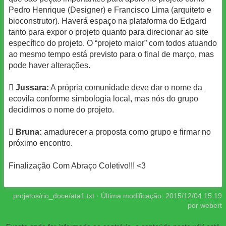
Pedro Henrique (Designer) e Francisco Lima (arquiteto e
bioconstrutor). Haverá espaço na plataforma do Edgard
tanto para expor o projeto quanto para direcionar ao site
específico do projeto. O “projeto maior” com todos atuando
ao mesmo tempo está previsto para o final de março, mas
pode haver alterações.

Jussara:
A própria comunidade deve dar o nome da
ecovila conforme simbologia local, mas nós do grupo
decidimos o nome do projeto.

Bruna:
amadurecer a proposta como grupo e firmar no
próximo encontro.
Finalização Com Abraço Coletivo!!! <3
projetos/rio_doce/ata1.txt
· Última modificação:
2015/12/04 15:19
por
webert