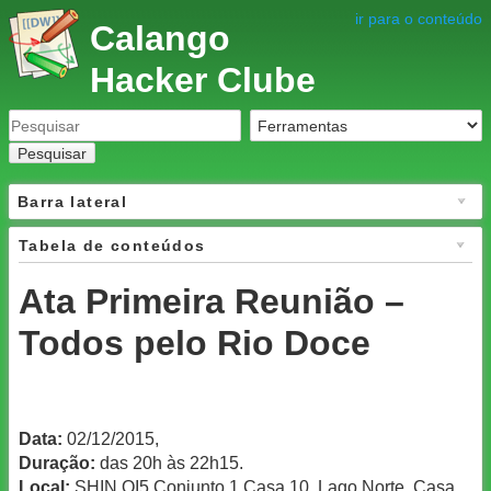
ir para o conteúdo
Calango
Hacker Clube
Pesquisar
Barra lateral
Tabela de conteúdos
Ata Primeira Reunião –
Todos pelo Rio Doce
Data:
02/12/2015,
Duração:
das 20h às 22h15.
Local:
SHIN QI5 Conjunto 1 Casa 10, Lago Norte. Casa