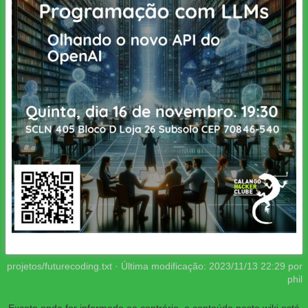
projetos/futurecoding.txt
· Última modificação:
2023/11/13 22:29
por
phil
Exceto onde for informado ao contrário, o conteúdo neste wiki está