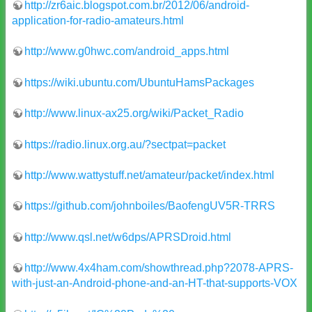
http://zr6aic.blogspot.com.br/2012/06/android-
application-for-radio-amateurs.html
http://www.g0hwc.com/android_apps.html
https://wiki.ubuntu.com/UbuntuHamsPackages
http://www.linux-ax25.org/wiki/Packet_Radio
https://radio.linux.org.au/?sectpat=packet
http://www.wattystuff.net/amateur/packet/index.html
https://github.com/johnboiles/BaofengUV5R-TRRS
http://www.qsl.net/w6dps/APRSDroid.html
http://www.4x4ham.com/showthread.php?2078-APRS-
with-just-an-Android-phone-and-an-HT-that-supports-VOX