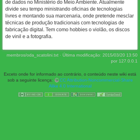
de dados no Ministério do Meio Ambiente. Atualmente
divide seu tempo ministrando oficinas de tecnologias
livres e montando sua marcenaria, onde pretende mesclar
técnicas de produção tradicionais com tecnologias de
fabricação digital. Tem como hobbies o violão, os discos
de vinil e a fotografia.
membros/oda_scatolini.txt
· Última modificação:
2015/03/20 13:50
por
127.0.0.1
Exceto onde for informado ao contrário, o conteúdo neste wiki está
sob a seguinte licença:
CC Attribution-Noncommercial-Share
Alike 4.0 International