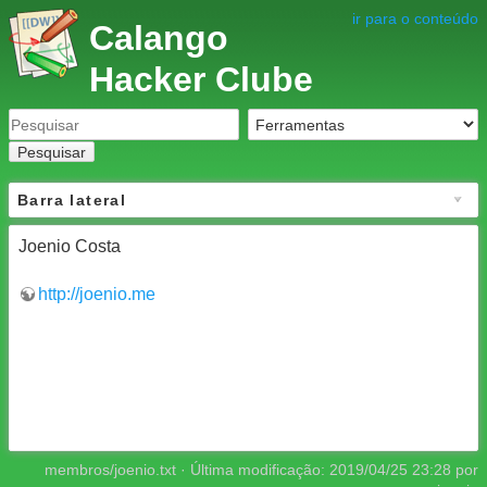
ir para o conteúdo
Calango
Hacker Clube
Pesquisar
Barra lateral
Joenio Costa
http://joenio.me
membros/joenio.txt
· Última modificação:
2019/04/25 23:28
por