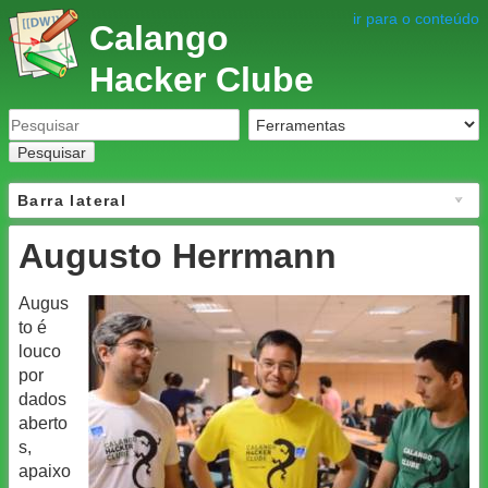
ir para o conteúdo
Calango
Hacker Clube
Pesquisar
Barra lateral
Augusto Herrmann
Augus
to é
louco
por
dados
aberto
s,
apaixo