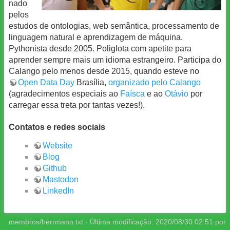
nado
pelos
estudos de ontologias, web semântica, processamento de
linguagem natural e aprendizagem de máquina.
Pythonista desde 2005. Poliglota com apetite para
aprender sempre mais um idioma estrangeiro. Participa do
Calango pelo menos desde 2015, quando esteve no
Open Data Day
Brasília,
organizado pelo Calango
(agradecimentos especiais ao
Faísca
e ao
Otávio
por
carregar essa treta por tantas vezes!).
Contatos e redes sociais
Website
Blog
Github
Mastodon
LinkedIn
membros/herrmann.txt
· Última modificação:
2020/08/30 02:51
por