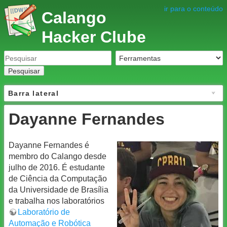
ir para o conteúdo
Calango
Hacker Clube
Pesquisar
Barra lateral
Dayanne Fernandes
Dayanne Fernandes é
membro do Calango desde
julho de 2016. É estudante
de Ciência da Computação
da Universidade de Brasília
e trabalha nos laboratórios
Laboratório de
Automação e Robótica