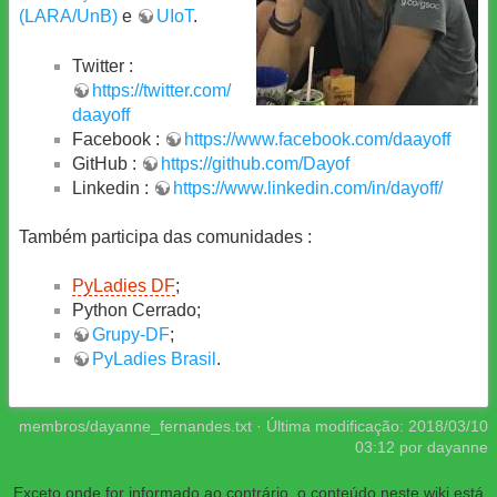
(LARA/UnB)
e
UIoT
.
Twitter :
https://twitter.com/
daayoff
Facebook :
https://www.facebook.com/daayoff
GitHub :
https://github.com/Dayof
Linkedin :
https://www.linkedin.com/in/dayoff/
Também participa das comunidades :
PyLadies DF
;
Python Cerrado;
Grupy-DF
;
PyLadies Brasil
.
membros/dayanne_fernandes.txt
· Última modificação:
2018/03/10
03:12
por
dayanne
Exceto onde for informado ao contrário, o conteúdo neste wiki está