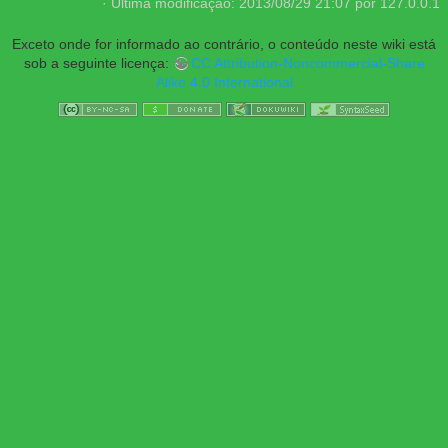
· Última modificação:
2013/08/29 21:07
por
127.0.0.1
Exceto onde for informado ao contrário, o conteúdo neste wiki está
sob a seguinte licença:
CC Attribution-Noncommercial-Share
Alike 4.0 International