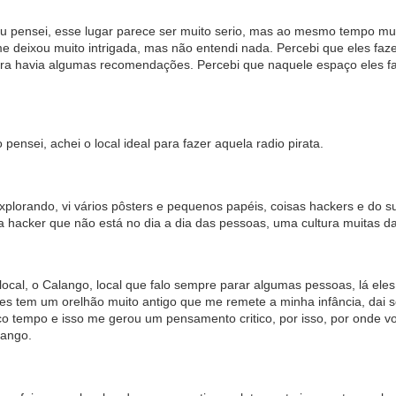
u pensei, esse lugar parece ser muito serio, mas ao mesmo tempo muit
me deixou muito intrigada, mas não entendi nada. Percebi que eles f
eira havia algumas recomendações. Percebi que naquele espaço eles f
 pensei, achei o local ideal para fazer aquela radio pirata.
 explorando, vi vários pôsters e pequenos papéis, coisas hackers e do
 hacker que não está no dia a dia das pessoas, uma cultura muitas 
ocal, o Calango, local que falo sempre parar algumas pessoas, lá eles
 eles tem um orelhão muito antigo que me remete a minha infância, da
o tempo e isso me gerou um pensamento critico, por isso, por onde 
lango.