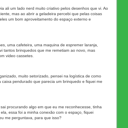
via ali um lado nerd muito criativo pelos desenhos que vi. Ao
iente, mas ao abrir a geladeira percebi que pelas coisas
e eles um bom aproveitamento do espaço externo e
ones, uma cafeteira, uma maquina de espremer laranja,
 vi tantos brinquedos que me remetiam ao novo, mas
com video cassetes.
ganizado, muito setorizado, pensei na logística de como
a caixa pendurado que parecia um brinquedo e fiquei me
s, sai procurando algo em que eu me reconhecesse, tinha
 ela, essa foi a minha conexão com o espaço, fiquei
 eu me perguntava, para que isso?