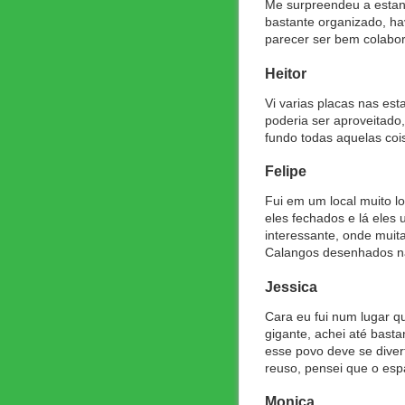
Me surpreendeu a estante
bastante organizado, ha
parecer ser bem colabo
Heitor
Vi varias placas nas es
poderia ser aproveitado
fundo todas aquelas co
Felipe
Fui em um local muito lo
eles fechados e lá eles
interessante, onde muit
Calangos desenhados nas
Jessica
Cara eu fui num lugar qu
gigante, achei até bast
esse povo deve se divert
reuso, pensei que o es
Monica