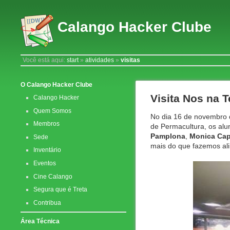
Calango Hacker Clube
Você está aqui:
start
»
atividades
»
visitas
O Calango Hacker Clube
Visita Nos na 
Calango Hacker
Quem Somos
No dia 16 de novembro 
Membros
de Permacultura, os alu
Pamplona
,
Monica Ca
Sede
mais do que fazemos ali
Inventário
Eventos
Cine Calango
Segura que é Treta
Contribua
Área Técnica