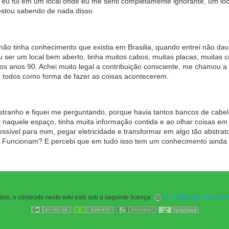
 eu fui em um local onde eu me senti completamente ignorante, um loca
estou sabendo de nada disso.
não tinha conhecimento que existia em Brasilia, quando entrei não da
u ser um local bem aberto, tinha muitos cabos, muitas placas, muitas 
 anos 90. Achei muito legal a contribuição consciente, me chamou a 
 todos como forma de fazer as coisas acontecerem.
stranho e fiquei me perguntando, porque havia tantos bancos de cabele
li naquele espaço, tinha muita informação contida e ao olhar coisas e
cessível para mim, pegar eletricidade e transformar em algo tão abs
 Funcionam? E percebi que em tudo isso tem um conhecimento ainda m
rio, o conteúdo neste wiki está sob a seguinte licença:
CC Attribution-Noncomme