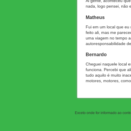
Ai gente, aconteceu que
nada, logo pensei, não 
Matheus
Fui em um local que eu 
feito ali, mas me parece
uma viagem no tempo aos
autoresponsabilidade de
Bernardo
Cheguei naquele local e
funciona. Percebi que a
tudo aquilo é muito ina
motores, motores, como
Exceto onde for informado ao contrá