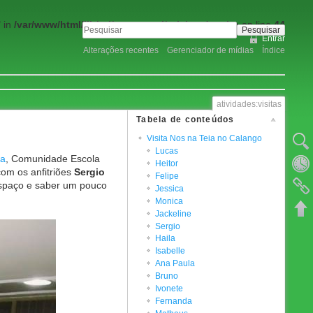
 in
/var/www/html/lib/tpl/greensteel/tpl_header.php
on line
44
Pesquisar
Entrar
Alterações recentes
Gerenciador de mídias
Índice
atividades:visitas
Tabela de conteúdos
Visita Nos na Teia no Calango
Mostrar
Lucas
ia
, Comunidade Escola
Revisõe
Heitor
om os anfitriões
Sergio
Felipe
spaço e saber um pouco
Links r
Jessica
Monica
Voltar 
Jackeline
Sergio
Haila
Isabelle
Ana Paula
Bruno
Ivonete
Fernanda