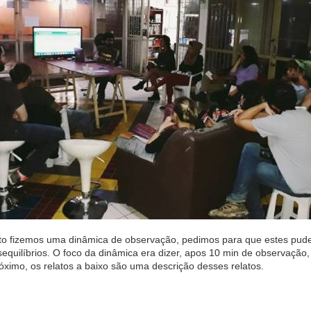
 fizemos uma dinâmica de observação, pedimos para que estes pude
equilíbrios. O foco da dinâmica era dizer, apos 10 min de observação,
ximo, os relatos a baixo são uma descrição desses relatos.