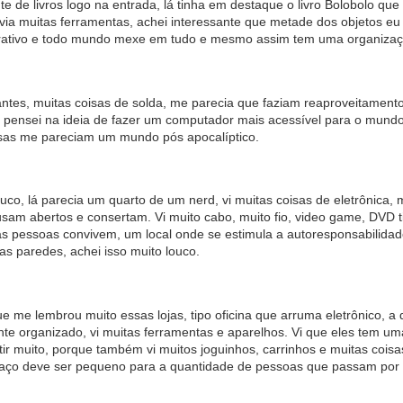
 de livros logo na entrada, lá tinha em destaque o livro Bolobolo que
via muitas ferramentas, achei interessante que metade dos objetos e
rativo e todo mundo mexe em tudo e mesmo assim tem uma organizaç
tantes, muitas coisas de solda, me parecia que faziam reaproveitament
, pensei na ideia de fazer um computador mais acessível para o mundo
isas me pareciam um mundo pós apocalíptico.
uco, lá parecia um quarto de um nerd, vi muitas coisas de eletrônica,
 usam abertos e consertam. Vi muito cabo, muito fio, video game, DVD 
as pessoas convivem, um local onde se estimula a autoresponsabilidade
 paredes, achei isso muito louco.
e me lembrou muito essas lojas, tipo oficina que arruma eletrônico, a 
ante organizado, vi muitas ferramentas e aparelhos. Vi que eles tem u
ir muito, porque também vi muitos joguinhos, carrinhos e muitas coisas 
paço deve ser pequeno para a quantidade de pessoas que passam por 