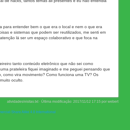
l de hacks, tantos temas ali presentes e eu não entendia
va para entender bem o que era o local e nem o que era
coisas e sistemas que podem ser reutilizados, me senti em
atenção lá ser um espaço colaborativo e que foca na
ireiro tanto conteúdo eletrônico que não sei como
m uma prateleira fiquei imaginado e me peguei pensando que
trato, como vira movimento? Como funciona uma TV? Os
uito oculto.
atividades/visitas.txt
· Última modificação:
2017/11/12 17:15
por
webert
rcial-Share Alike 4.0 International