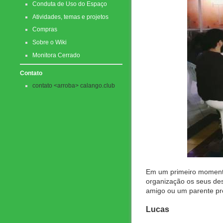
Conduta de Uso do Espaço
Atividades, temas e projetos
Compras
Sobre o Wiki
Monitora Cerrado
Contato
contato <arroba> calango.club
Em um primeiro momento
organização os seus des
amigo ou um parente pró
Lucas