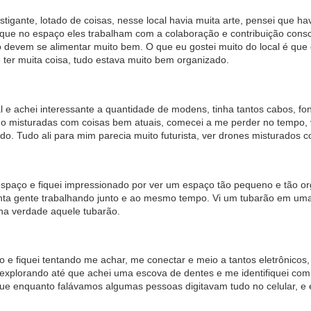
stigante, lotado de coisas, nesse local havia muita arte, pensei que ha
i que no espaço eles trabalham com a colaboração e contribuição consc
 devem se alimentar muito bem. O que eu gostei muito do local é qu
 ter muita coisa, tudo estava muito bem organizado.
al e achei interessante a quantidade de modens, tinha tantos cabos, f
do misturadas com coisas bem atuais, comecei a me perder no tempo,
o. Tudo ali para mim parecia muito futurista, ver drones misturados 
espaço e fiquei impressionado por ver um espaço tão pequeno e tão or
anta gente trabalhando junto e ao mesmo tempo. Vi um tubarão em um
na verdade aquele tubarão.
o e fiquei tentando me achar, me conectar e meio a tantos eletrônico
i explorando até que achei uma escova de dentes e me identifiquei com
que enquanto falávamos algumas pessoas digitavam tudo no celular, e