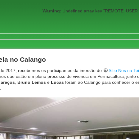
Warning
: Undefined array key "REMOTE_USER"
Teia no Calango
de 2017, recebemos os participantes da imersão do
Sitio Nos na Te
nos que estão em pleno processo de vivencia em Permacultura, junto c
pareços
,
Bruno Lemos
e
Lucas
foram ao Calango para conhecer o e
.